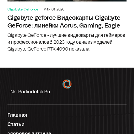
Gigabyte GeForce
Май 01, 2026
Gigabyte geforce Видеокарты Gigabyte
GeForce: линейки Aorus, Gaming, Eagle
Gigabyte GeForce - лучшие видеокарты для геймеров
и профессионаловВ 2023 году одна из моделей
Gigabyte GeForce RTX 4090 показала
Nn-Radiodetali.ru
Главная
Статьи
здоровое питание