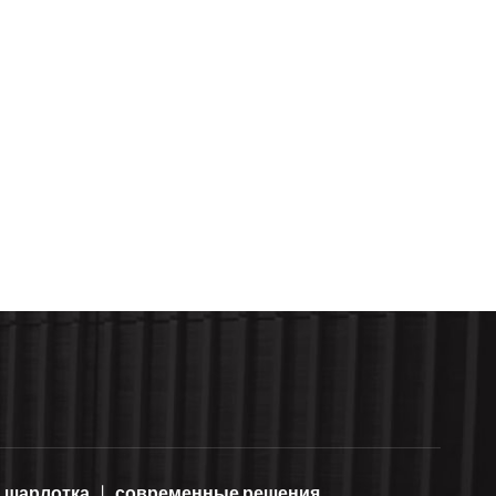
шарлотка
современные решения