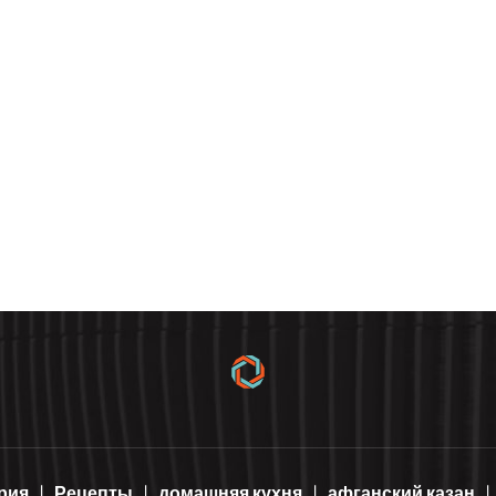
рия
Рецепты
домашняя кухня
афганский казан