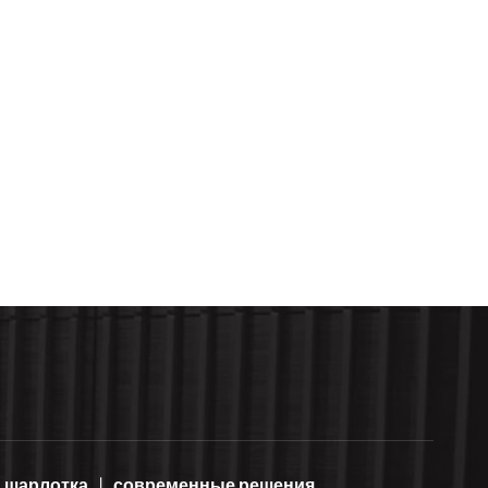
шарлотка
современные решения