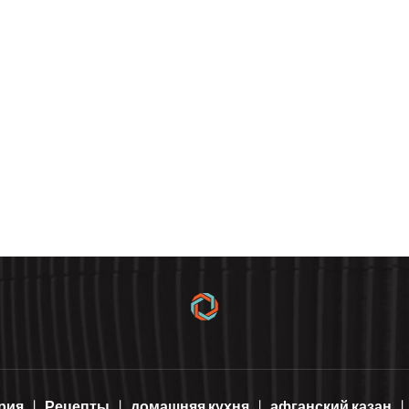
рия
Рецепты
домашняя кухня
афганский казан