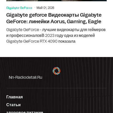
Gigabyte GeForce
Май 01, 2026
Gigabyte geforce Видеокарты Gigabyte
GeForce: линейки Aorus, Gaming, Eagle
Gigabyte GeForce - лучшие видеокарты для геймеров
и профессионаловВ 2023 году одна из моделей
Gigabyte GeForce RTX 4090 показала
Nn-Radiodetali.ru
Главная
Статьи
здоровое питание