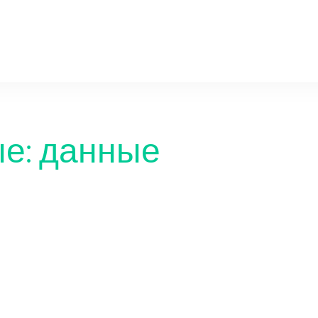
nn-radiodetali.ru
е: данные
Серверы