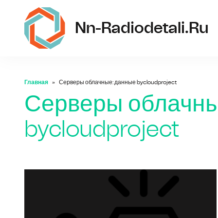
Nn-Radiodetali.ru
Главная
Серверы облачные: данные bycloudproject
Серверы облачны
bycloudproject