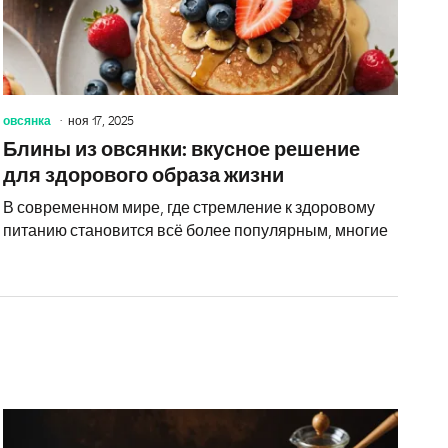
овсянка
ноя 17, 2025
Блины из овсянки: вкусное решение
для здорового образа жизни
В современном мире, где стремление к здоровому
питанию становится всё более популярным, многие
е домашние рецепты: Быстрые и вкусные блюда на каждый 
Искусство