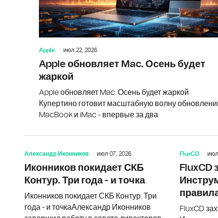
Apple
июл 22, 2026
Apple обновляет Mac. Осень будет
жаркой
Apple обновляет Mac. Осень будет жаркой
Купертино готовит масштабную волну обновлени
MacBook и iMac - впервые за два
Александр Иконников
июл 07, 2026
FluxCD
июл
Иконников покидает СКБ
FluxCD 
Контур. Три года - и точка
Инстру
правила
Иконников покидает СКБ Контур. Три
года - и точкаАлександр Иконников
FluxCD зах