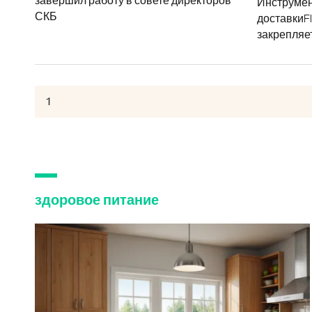
завершил работу в совете директоров
Инструмен
СКБ
доставкиF
закрепляет
здоровое питание