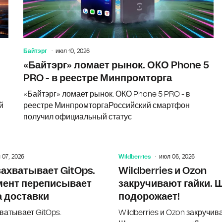
Байтэрг
июл 10, 2026
«Байтэрг» ломает рынок. ОКО Phone 5
PRO - в реестре Минпромторга
«Байтэрг» ломает рынок. ОКО Phone 5 PRO - в
й
реестре МинпромторгаРоссийский смартфон
получил официальный статус
 07, 2026
Wildberries
июл 06, 2026
Иконников покидает СКБ Контур. Три 
захватывает GitOps.
Wildberries и Ozon
мент переписывает
закручивают гайки. 
 доставки
подорожает!
ватывает GitOps.
Wildberries и Ozon закручив