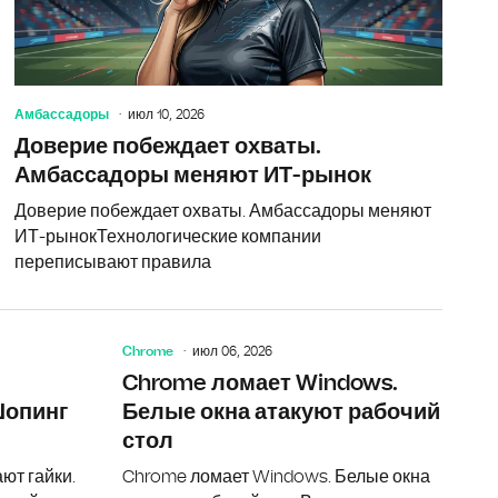
Амбассадоры
июл 10, 2026
Доверие побеждает охваты.
Амбассадоры меняют ИТ-рынок
Доверие побеждает охваты. Амбассадоры меняют
ИТ-рынокТехнологические компании
переписывают правила
Chrome
июл 06, 2026
года - и точка
FluxCD захватывает GitOps. Инструмент переписывае
Wildberrie
Chrome ломает Windows.
Шопинг
Белые окна атакуют рабочий
стол
ают гайки.
Chrome ломает Windows. Белые окна