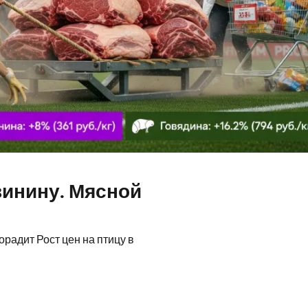
винину. Мясной
радит Рост цен на птицу в