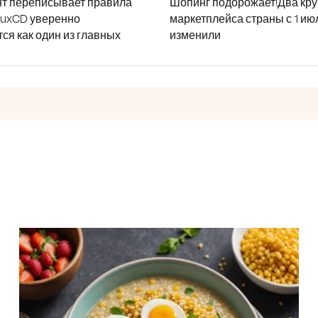
т переписывает правила
Шопинг подорожает!Два кр
luxCD уверенно
маркетплейса страны с 1 ию
ся как один из главных
изменили
Просты