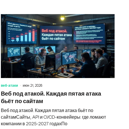
бновляет Mac. Осень будет жаркой
Россияне 
веб-атаки
июн 21, 2026
Веб под атакой. Каждая пятая атака
бьёт по сайтам
Веб под атакой. Каждая пятая атака бьёт по
сайтамСайты, API и CI/CD-конвейеры: где ломают
компании в 2025-2027 годахПо