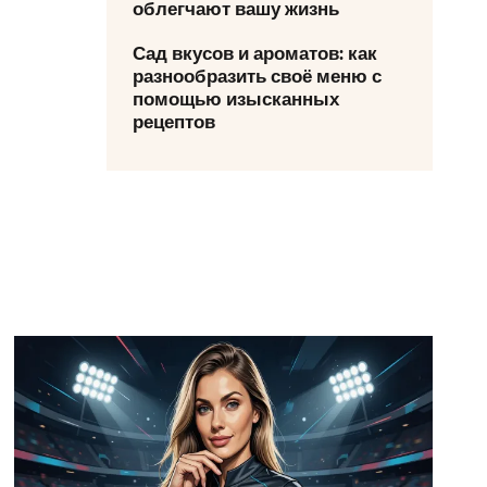
облегчают вашу жизнь
Сад вкусов и ароматов: как
разнообразить своё меню с
помощью изысканных
рецептов
 обновляет Mac. Осень будет жаркой
«Байтэрг»