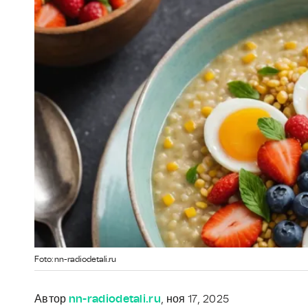
Foto: nn-radiodetali.ru
Автор
nn-radiodetali.ru
, ноя 17, 2025