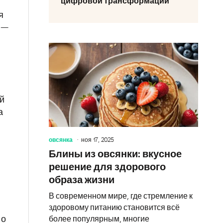
цифровой трансформации
я
 —
й
а
овсянка
ноя 17, 2025
Блины из овсянки: вкусное
решение для здорового
образа жизни
В современном мире, где стремление к
здоровому питанию становится всё
более популярным, многие
но