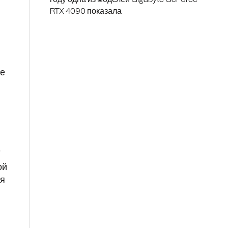
RTX 4090 показала
ее
7
ой
яя