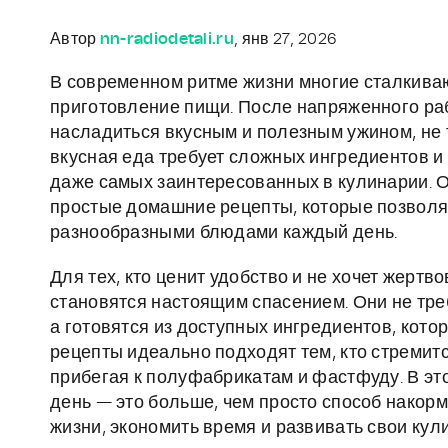
Автор
nn-radiodetali.ru
, янв 27, 2026
В современном ритме жизни многие сталкиваю
приготовление пищи. После напряженного рабо
насладиться вкусным и полезным ужином, не тр
вкусная еда требует сложных ингредиентов и 
даже самых заинтересованных в кулинарии. 
простые домашние рецепты, которые позволят
разнообразными блюдами каждый день.
Для тех, кто ценит удобство и не хочет жерт
становятся настоящим спасением. Они не тр
а готовятся из доступных ингредиентов, котор
рецепты идеально подходят тем, кто стремит
прибегая к полуфабрикатам и фастфуду. В эт
день — это больше, чем просто способ накорм
жизни, экономить время и развивать свои кул