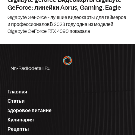
GeForce: линейки Aorus, Gaming, Eagle
Gigabyte GeForce - лучшие видеокарты для геймеров
и профессионаловВ 2023 году одна из моделей
Gigabyte GeForce RTX 4090 показала
Nn-Radiodetali.ru
Главная
Статьи
здоровое питание
Кулинария
Рецепты