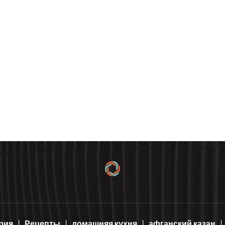
рия
Рецепты
домашняя кухня
афганский казан