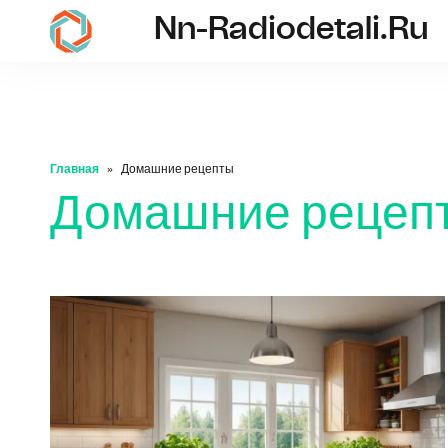
Nn-Radiodetali.ru
nn-radiodetali.ru
Главная
Домашние рецепты
Домашние рецеп