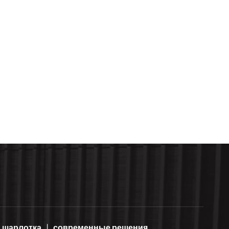
шарлотка
современные решения