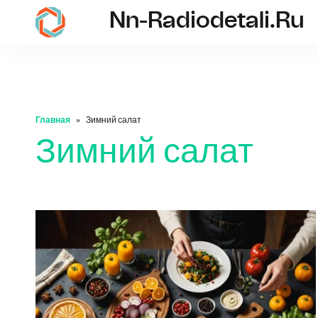
Nn-Radiodetali.ru
nn-radiodetali.ru
Главная
Зимний салат
Зимний салат