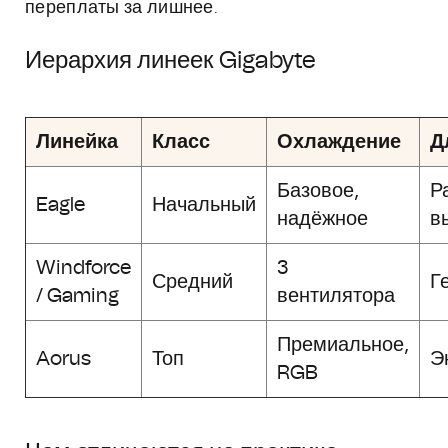
переплаты за лишнее.
Иерархия линеек Gigabyte
Линейка
Класс
Охлаждение
Д
Базовое,
Р
Eagle
Начальный
надёжное
в
Windforce
3
Средний
Г
/ Gaming
вентилятора
Премиальное,
Aorus
Топ
Э
RGB