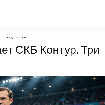
nn-radiodetali.ru
. Три года - и точка
ет СКБ Контур. Три