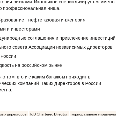
ления рисками. Иконников специализируется именн
го профессиональная ниша.
образование - нефтегазовая инженерия
ми и инвесторами
ждународные соглашения и привлечение инвестиций
ьного совета Ассоциации независимых директоров
 России
едкость на российском рынке
 о том, кто и с каким багажом приходит в
ческих компаний. Таких директоров в России
метна.
мых директоров
IoD Chartered Director
корпоративное управлен