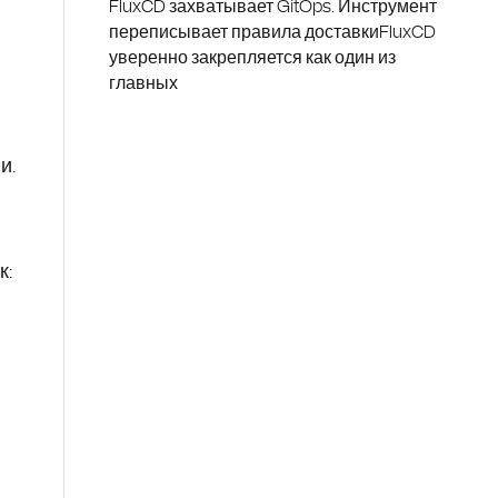
FluxCD захватывает GitOps. Инструмент
переписывает правила доставкиFluxCD
уверенно закрепляется как один из
главных
и.
к: