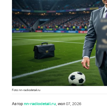
Foto: nn-radiodetali.ru
Автор
nn-radiodetali.ru
, июл 07, 2026