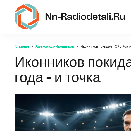
Nn-Radiodetali.ru
Главная
Александр Иконников
Иконников покидает СКБ Контур
Иконников покида
года - и точка