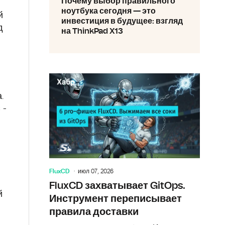
Почему выбор правильного
ноутбука сегодня — это
й
инвестиция в будущее: взгляд
д
на ThinkPad X13
.
 -
FluxCD
июл 07, 2026
FluxCD захватывает GitOps.
й
Инструмент переписывает
правила доставки