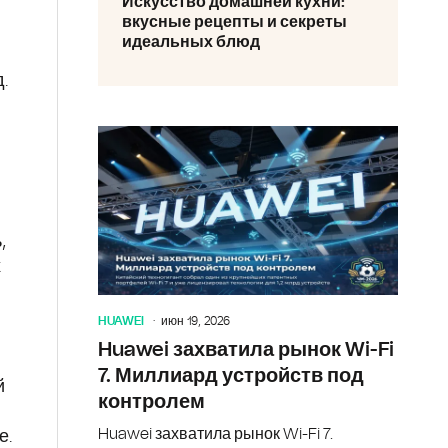
Искусство домашней кухни:
вкусные рецепты и секреты
идеальных блюд
.
,
х
HUAWEI
июн 19, 2026
Huawei захватила рынок Wi-Fi
7. Миллиард устройств под
й
контролем
Huawei захватила рынок Wi-Fi 7.
е.