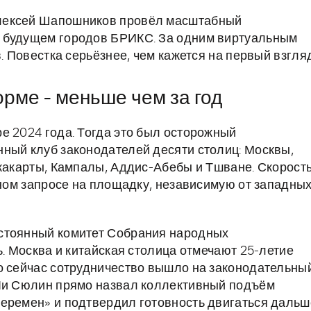
Алексей Шапошников провёл масштабный
м будущем городов БРИКС. За одним виртуальным
. Повестка серьёзнее, чем кажется на первый взгляд
рме - меньше чем за год
е 2024 года. Тогда это был осторожный
ный клуб законодателей десяти столиц: Москвы,
Джакарты, Кампалы, Аддис-Абебы и Тшване. Скорость
ьном запросе на площадку, независимую от западны
стоянный комитет Собрания народных
ь. Москва и китайская столица отмечают 25-летие
о сейчас сотрудничество вышло на законодательны
 Ли Сюлин прямо назвал коллективный подъём
еремен» и подтвердил готовность двигаться дальш