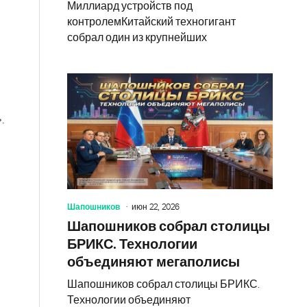
Миллиард устройств под
контролемКитайский техногигант
собрал один из крупнейших
.
Шапошников
июн 22, 2026
Шапошников собрал столицы
БРИКС. Технологии
объединяют мегаполисы
Шапошников собрал столицы БРИКС.
Технологии объединяют