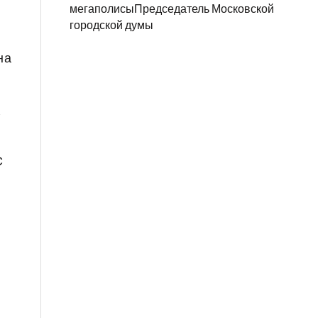
мегаполисыПредседатель Московской
городской думы
на
,
С