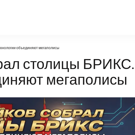
nn-radiodetali.ru
ехнологии объединяют мегаполисы
ал столицы БРИКС.
диняют мегаполисы