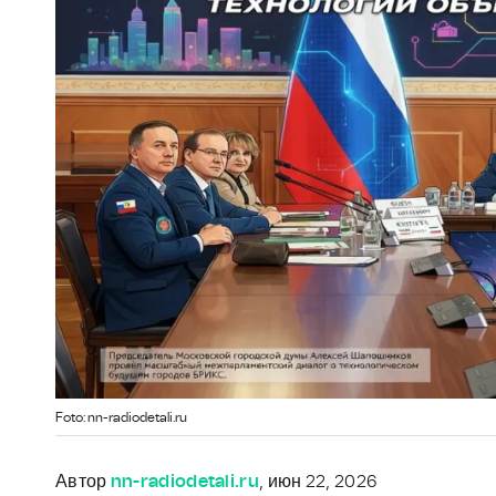
Foto: nn-radiodetali.ru
Автор
nn-radiodetali.ru
, июн 22, 2026