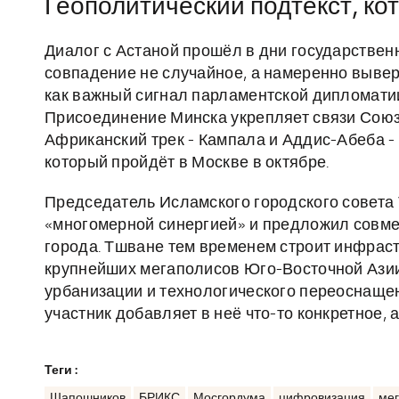
Геополитический подтекст, ко
Диалог с Астаной прошёл в дни государствен
совпадение не случайное, а намеренно выве
как важный сигнал парламентской дипломати
Присоединение Минска укрепляет связи Союзн
Африканский трек - Кампала и Аддис-Абеба -
который пройдёт в Москве в октябре.
Председатель Исламского городского совета
«многомерной синергией» и предложил совме
города. Тшване тем временем строит инфраст
крупнейших мегаполисов Юго-Восточной Азии
урбанизации и технологического переоснаще
участник добавляет в неё что-то конкретное, 
Теги :
Шапошников
БРИКС
Мосгордума
цифровизация
ме