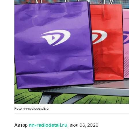
Foto: nn-radiodetali.ru
Автор
nn-radiodetali.ru
, июл 06, 2026