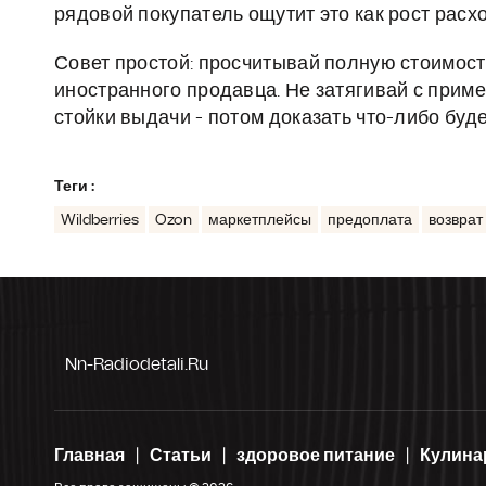
рядовой покупатель ощутит это как рост расх
Совет простой: просчитывай полную стоимост
иностранного продавца. Не затягивай с прим
стойки выдачи - потом доказать что-либо буде
Теги :
Wildberries
Ozon
маркетплейсы
предоплата
возврат
Nn-Radiodetali.ru
Главная
Статьи
здоровое питание
Кулина