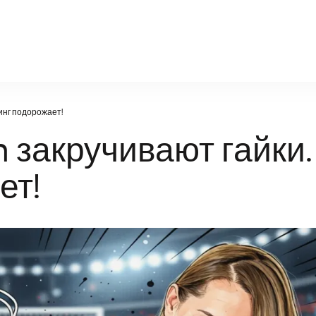
nn-radiodetali.ru
пинг подорожает!
n закручивают гайки.
ет!